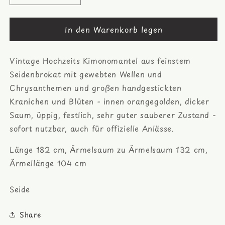
die
die
Menge
Menge
In den Warenkorb legen
für
für
Uchikake
Uchikake
Hochzeits
Hochzeits
Vintage Hochzeits Kimonomantel aus feinstem
Kimonomantel,
Kimonomantel,
gestickte
gestickte
Seidenbrokat mit gewebten Wellen und
Kraniche
Kraniche
Chrysanthemen und großen handgestickten
auf
auf
Kranichen und Blüten - innen orangegolden, dicker
Seidenbrokat
Seidenbrokat
Saum, üppig, festlich, sehr guter sauberer Zustand -
sofort nutzbar, auch für offizielle Anlässe.
Länge 182 cm, Ärmelsaum zu Ärmelsaum 132 cm,
Ärmellänge 104 cm
Seide
Share