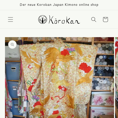
Direkt
Der neue Korokan Japan Kimono online shop
zum
Inhalt
Warenkorb
duktinformationen
ingen