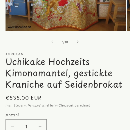
Medien
M
1
2
von
in
in
1
/
18
Modal
M
öffnen
öf
KOROKAN
Uchikake Hochzeits
Kimonomantel, gestickte
Kraniche auf Seidenbrokat
Normaler
€535,00 EUR
Preis
Inkl. Steuern.
Versand
wird beim Checkout berechnet
Anzahl
Anzahl
Verringere
Erhöhe