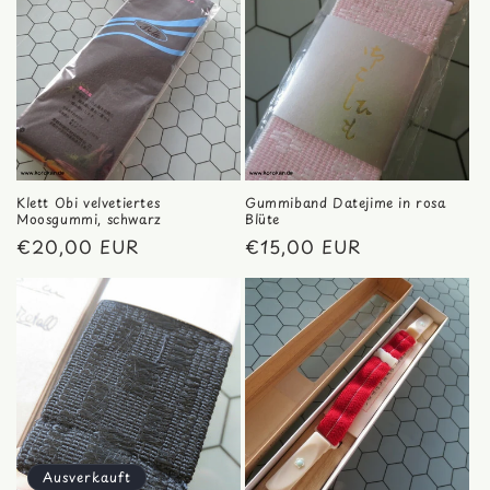
Klett Obi velvetiertes
Gummiband Datejime in rosa
Moosgummi, schwarz
Blüte
Normaler
€20,00 EUR
Normaler
€15,00 EUR
Preis
Preis
Ausverkauft