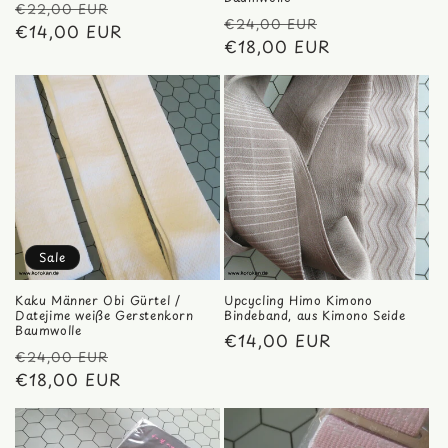
Normaler
Verkaufspreis
€22,00 EUR
Normaler
Verkaufspreis
€24,00 EUR
Preis
€14,00 EUR
Preis
€18,00 EUR
Sale
Kaku Männer Obi Gürtel /
Upcycling Himo Kimono
Datejime weiße Gerstenkorn
Bindeband, aus Kimono Seide
Baumwolle
Normaler
€14,00 EUR
Normaler
Verkaufspreis
€24,00 EUR
Preis
Preis
€18,00 EUR