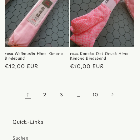
rosa Wollmuslin Himo Kimono
rosa Kanoko Dot Druck Himo
Bindeband
Kimono Bindeband
Normaler
€12,00 EUR
Normaler
€10,00 EUR
Preis
Preis
1
…
2
3
10
Quick-Links
Suchen