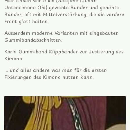
i
Hier finden sich auch Datejime (Juban
Unterkimono Obi) gewebte Bänder und genähte
e
Bänder, oft mit Mittelverstärkung, die die vordere
:
Front glatt halten.
Ausserdem moderne Varianten mit eingebauten
Gummibandabschnitten.
Korin Gummiband Klippbänder zur Justierung des
Kimono
... und alles andere was man für die ersten
Fixierungen des Kimono nutzen kann.