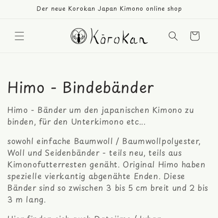
Direkt
Der neue Korokan Japan Kimono online shop
zum
Inhalt
Warenkorb
K
Himo - Bindebänder
a
Himo - Bänder um den japanischen Kimono zu
t
binden, für den Unterkimono etc...
e
sowohl einfache Baumwoll / Baumwollpolyester,
Woll und Seidenbänder - teils neu, teils aus
g
Kimonofutterresten genäht. Original Himo haben
spezielle vierkantig abgenähte Enden. Diese
o
Bänder sind so zwischen 3 bis 5 cm breit und 2 bis
r
3 m lang.