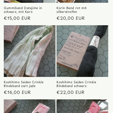
Gummiband Datejime in
Korin Band rot mit
schwarz, mit Karo
silberstreifen
Normaler
€15,00 EUR
Normaler
€20,00 EUR
Preis
Preis
Koshihimo Seiden Crinkle
Koshihimo Seiden Crinkle
Bindeband zart jade
Bindeband schwarz
Normaler
€16,00 EUR
Normaler
€22,00 EUR
Preis
Preis