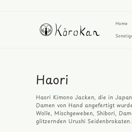
Direkt
zum
Inhalt
Home
Sonstig
K
Haori
a
Haori Kimono Jacken, die in Japan 
t
Damen von Hand angefertigt wurde
Wolle, Mischgeweben, Shibori, Dam
e
glitzernden Urushi Seidenbrokaten.