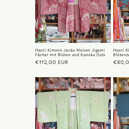
Haori Kimono Jacke Meisen Jigami
Haori K
Fächer mit Blüten und Kanoko Dots
Blütenz
Normaler
€112,00 EUR
Norma
€80,
Preis
Preis