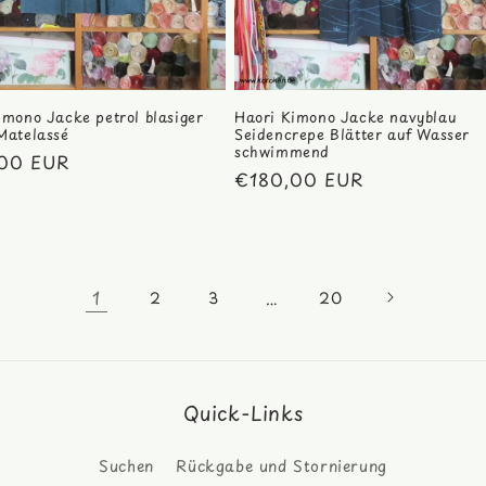
imono Jacke petrol blasiger
Haori Kimono Jacke navyblau
Matelassé
Seidencrepe Blätter auf Wasser
schwimmend
ler
00 EUR
Normaler
€180,00 EUR
Preis
1
…
2
3
20
Quick-Links
Suchen
Rückgabe und Stornierung