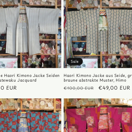
Sale
ue Haori Kimono Jacke Seiden
Haori Kimono Jacke aus Seide, gr
atewaku Jacquard
braune abstrakte Muster, Himo
ler
00 EUR
Normaler
Verkaufsprei
€49,00 EUR
€100,00 EUR
Preis