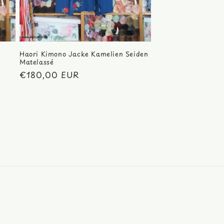
Haori Kimono Jacke Kamelien Seiden
Matelassé
Normaler
€180,00 EUR
Preis