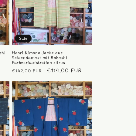
Sale
shi
Haori Kimono Jacke aus
Seidendamast mit Bokashi
Farbverlaufstreifen zitrus
Normaler
Verkaufspreis
€114,00 EUR
€142,00 EUR
Preis