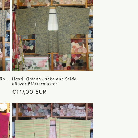
ün -
Haori Kimono Jacke aus Seide,
allover Blättermuster
s
Normaler
€119,00 EUR
Preis