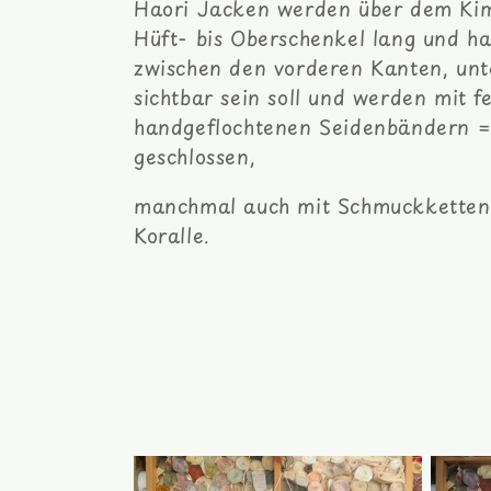
Haori Jacken werden über dem Kim
g
Hüft- bis Oberschenkel lang und h
zwischen den vorderen Kanten, un
o
sichtbar sein soll und werden mit f
r
handgeflochtenen Seidenbändern =
geschlossen,
i
manchmal auch mit Schmuckketten
Koralle.
e
: