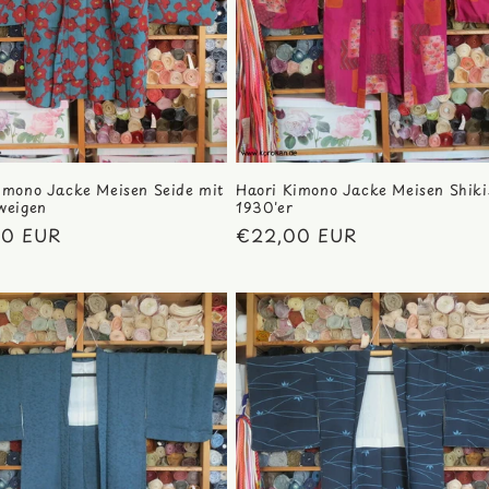
imono Jacke Meisen Seide mit
Haori Kimono Jacke Meisen Shiki
weigen
1930'er
ler
00 EUR
Normaler
€22,00 EUR
Preis