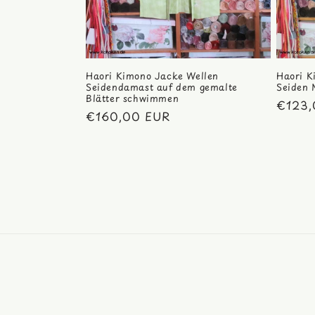
Haori Kimono Jacke Wellen
Haori K
Seidendamast auf dem gemalte
Seiden 
Blätter schwimmen
Norma
€123,
Normaler
€160,00 EUR
Preis
Preis