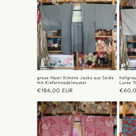
graue Haori Kimono Jacke aus Seide
hellgra
mit Kiefernnadelmuster
Lurex T
Normaler
€186,00 EUR
Norma
€60,
Preis
Preis