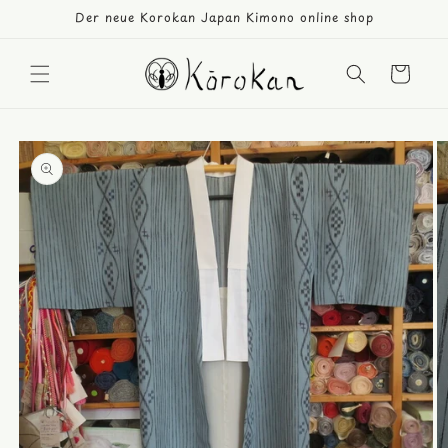
Direkt
Der neue Korokan Japan Kimono online shop
zum
Inhalt
Warenkorb
duktinformationen
ingen