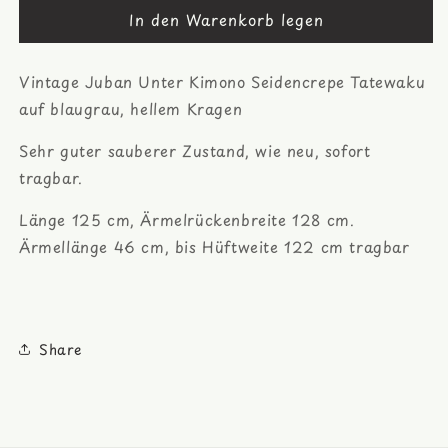
In den Warenkorb legen
für
für
Tatewaku
Tatewaku
Kasuri
Kasuri
Vintage Juban Unter Kimono Seidencrepe Tatewaku
Druck
Druck
Seide
Seide
auf blaugrau, hellem Kragen
Juban
Juban
Unterkimono
Unterkimono
Sehr guter sauberer Zustand, wie neu, sofort
tragbar.
Länge 125 cm, Ärmelrückenbreite 128 cm.
Ärmellänge 46 cm, bis Hüftweite 122 cm tragbar
Share