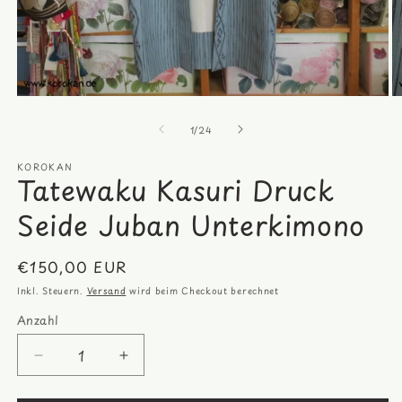
Medien
M
1
2
von
in
in
1
/
24
Modal
M
öffnen
öf
KOROKAN
Tatewaku Kasuri Druck
Seide Juban Unterkimono
Normaler
€150,00 EUR
Preis
Inkl. Steuern.
Versand
wird beim Checkout berechnet
Anzahl
Anzahl
Verringere
Erhöhe
die
die
Menge
Menge