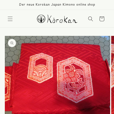
Direkt
Der neue Korokan Japan Kimono online shop
zum
Inhalt
Warenkorb
duktinformationen
ingen