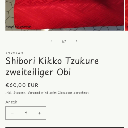
Medien
M
1
2
von
in
in
1
/
7
Modal
M
öffnen
öf
KOROKAN
Shibori Kikko Tzukure
zweiteiliger Obi
Normaler
€60,00 EUR
Preis
Inkl. Steuern.
Versand
wird beim Checkout berechnet
Anzahl
Anzahl
Verringere
Erhöhe
die
die
Menge
Menge