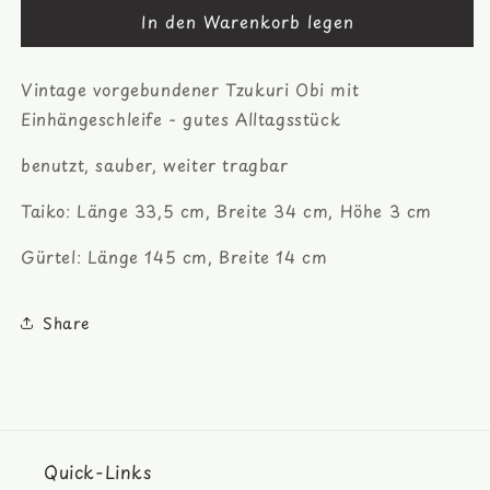
In den Warenkorb legen
für
für
Shibori
Shibori
Kikko
Kikko
Vintage vorgebundener Tzukuri Obi mit
Tzukure
Tzukure
zweiteiliger
zweiteiliger
Einhängeschleife - gutes Alltagsstück
Obi
Obi
benutzt, sauber, weiter tragbar
Taiko: Länge 33,5 cm, Breite 34 cm, Höhe 3 cm
Gürtel: Länge 145 cm, Breite 14 cm
Share
Quick-Links