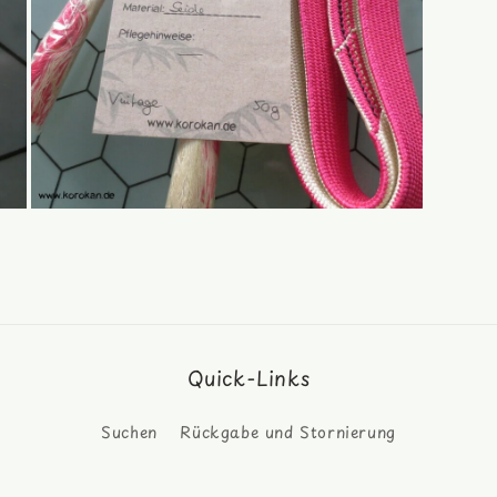
Medien
7
in
Modal
öffnen
Quick-Links
Suchen
Rückgabe und Stornierung