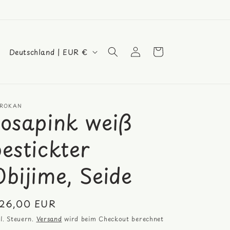
L
Einloggen
Warenkorb
Deutschland | EUR €
a
n
d
ROKAN
/
rosapink weiß
R
bestickter
e
g
Obijime, Seide
i
o
ormaler
26,00 EUR
n
eis
kl. Steuern.
Versand
wird beim Checkout berechnet