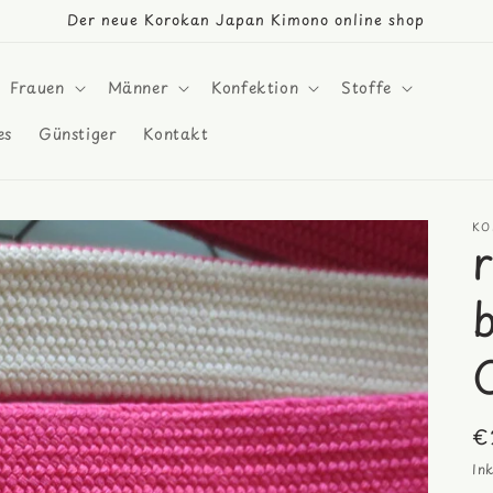
Der neue Korokan Japan Kimono online shop
Frauen
Männer
Konfektion
Stoffe
es
Günstiger
Kontakt
KO
N
€
Pr
In