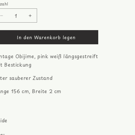
zahl
zahl
Verringere
Erhöhe
die
die
Menge
Menge
In den Warenkorb legen
für
für
rosapink
rosapink
weiß
weiß
ntage Obijime, pink weiß längsgestreift
bestickter
bestickter
Obijime,
Obijime,
t Bestickung
Seide
Seide
ter sauberer Zustand
nge 156 cm, Breite 2 cm
ide