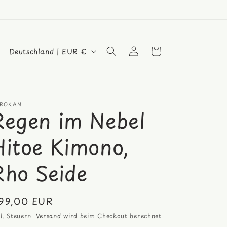
L
Einloggen
Warenkorb
Deutschland | EUR €
a
n
d
ROKAN
/
Regen im Nebel
R
Hitoe Kimono,
e
g
Rho Seide
i
o
ormaler
99,00 EUR
n
eis
kl. Steuern.
Versand
wird beim Checkout berechnet