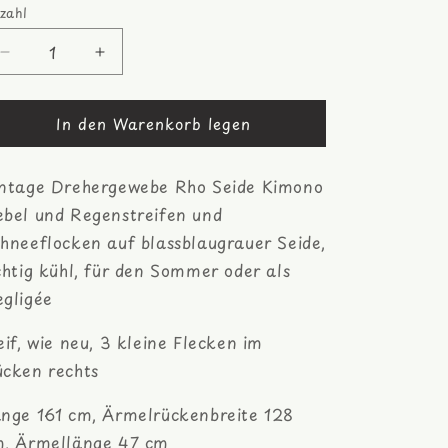
zahl
zahl
Verringere
Erhöhe
die
die
Menge
Menge
In den Warenkorb legen
für
für
Regen
Regen
im
im
ntage Drehergewebe Rho Seide Kimono
Nebel
Nebel
Hitoe
Hitoe
bel und Regenstreifen und
Kimono,
Kimono,
hneeflocken auf blassblaugrauer Seide,
Rho
Rho
chtig kühl, für den Sommer oder als
Seide
Seide
gligée
eif, wie neu, 3 kleine Flecken im
cken rechts
nge 161 cm, Ärmelrückenbreite 128
, Ärmellänge 47 cm