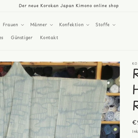
Der neue Korokan Japan Kimono online shop
Frauen
Männer
Konfektion
Stoffe
es
Günstiger
Kontakt
KO
N
€
Pr
In