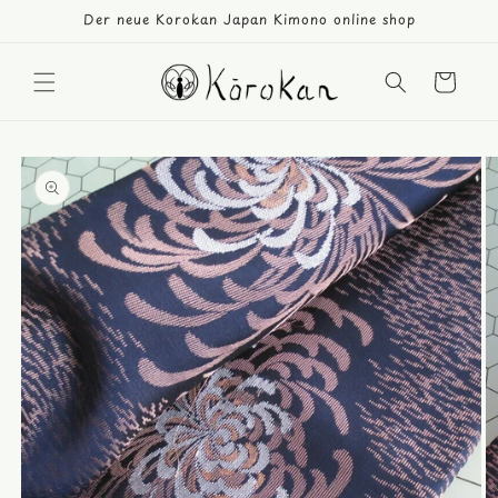
Direkt
Der neue Korokan Japan Kimono online shop
zum
Inhalt
Warenkorb
duktinformationen
ingen