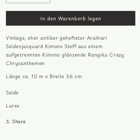
die
die
Menge
Menge
In den Warenkorb legen
für
für
Rangiku
Rangiku
Crazy
Crazy
Vintage, eher antiker gehefteter Araihari
Chrysanthemen
Chrysanthemen
Araihari
Araihari
Seidenjacquard Kimono Stoff aus einem
Jacquard
Jacquard
aufgetrennten Kimono glänzende Rangiku Crazy
Chrysanthemen
Länge ca. 10 m x Breite 36 cm
Seide
Lurex
Share