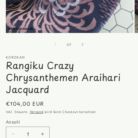
Medien
M
1
2
von
in
in
1
/
7
Modal
M
öffnen
öf
KOROKAN
Rangiku Crazy
Chrysanthemen Araihari
Jacquard
Normaler
€104,00 EUR
Preis
Inkl. Steuern.
Versand
wird beim Checkout berechnet
Anzahl
Anzahl
Verringere
Erhöhe