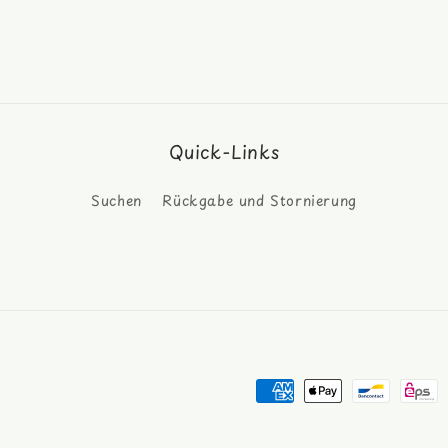
Medien
11
in
Modal
öffnen
Quick-Links
Suchen
Rückgabe und Stornierung
Zahlungsmethoden