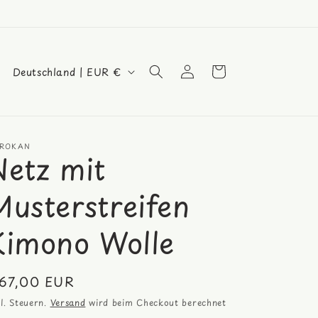
L
Einloggen
Warenkorb
Deutschland | EUR €
a
n
d
ROKAN
/
Netz mit
R
Musterstreifen
e
g
Kimono Wolle
i
o
ormaler
67,00 EUR
n
eis
kl. Steuern.
Versand
wird beim Checkout berechnet