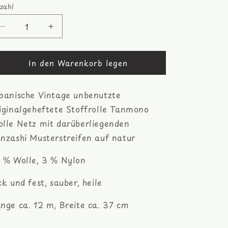
zahl
zahl
Verringere
Erhöhe
die
die
Menge
Menge
In den Warenkorb legen
für
für
Netz
Netz
mit
mit
panische Vintage unbenutzte
Musterstreifen
Musterstreifen
Kimono
Kimono
iginalgeheftete Stoffrolle Tanmono
Wolle
Wolle
lle Netz mit darüberliegenden
nzashi Musterstreifen auf natur
 % Wolle, 3 % Nylon
ck und fest, sauber, heile
nge ca. 12 m, Breite ca. 37 cm