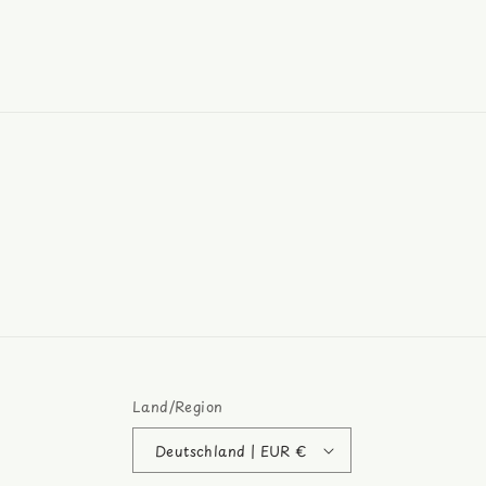
Medien
10
in
Modal
öffnen
Land/Region
Deutschland | EUR €