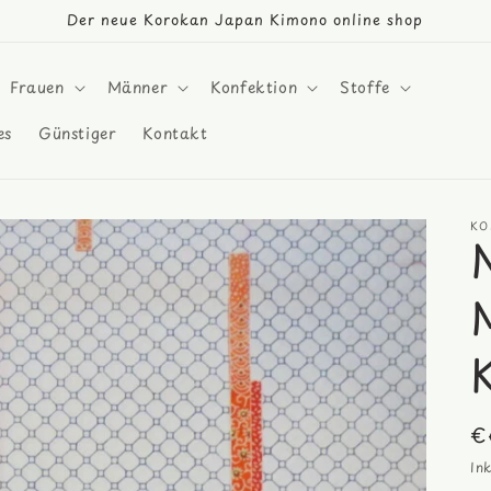
Der neue Korokan Japan Kimono online shop
Frauen
Männer
Konfektion
Stoffe
es
Günstiger
Kontakt
KO
N
€
Pr
In