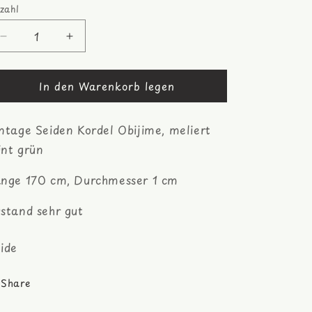
zahl
zahl
Verringere
Erhöhe
die
die
Menge
Menge
In den Warenkorb legen
für
für
meliert
meliert
seegrün
seegrün
ntage Seiden Kordel Obijime, meliert
Kordel
Kordel
Obijime,
Obijime,
int grün
Seide
Seide
nge 170 cm, Durchmesser 1 cm
stand sehr gut
ide
Share