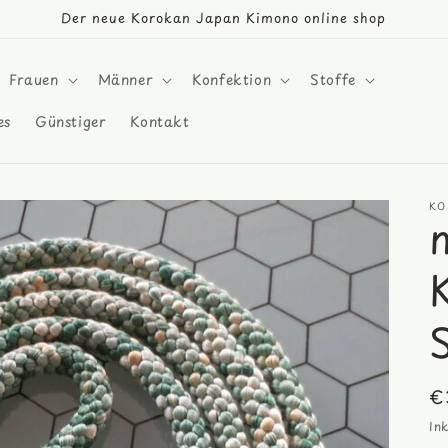
Der neue Korokan Japan Kimono online shop
Frauen
Männer
Konfektion
Stoffe
es
Günstiger
Kontakt
KO
N
€
Pr
In