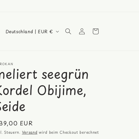
L
Einloggen
Warenkorb
Deutschland | EUR €
a
n
d
ROKAN
/
meliert seegrün
R
Kordel Obijime,
e
g
Seide
i
o
ormaler
39,00 EUR
n
eis
kl. Steuern.
Versand
wird beim Checkout berechnet