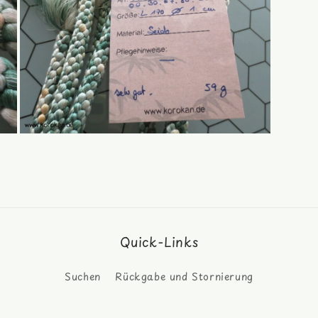
Medien
7
in
Modal
öffnen
Quick-Links
Suchen
Rückgabe und Stornierung