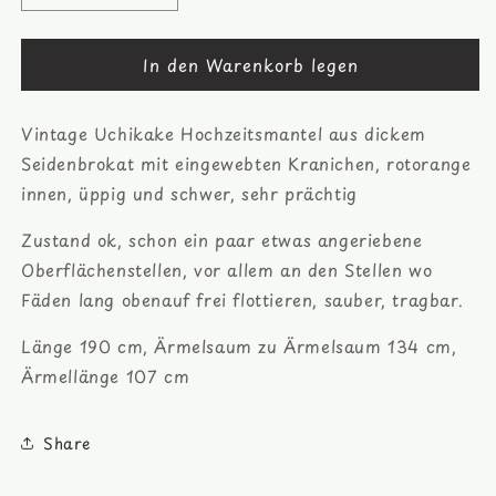
die
die
Menge
Menge
In den Warenkorb legen
für
für
Kranich
Kranich
Brokat
Brokat
Vintage Uchikake Hochzeitsmantel aus dickem
Uchikake
Uchikake
-
-
Seidenbrokat mit eingewebten Kranichen, rotorange
japanischer
japanischer
innen, üppig und schwer, sehr prächtig
Kimono
Kimono
Hochzeitsmantel
Hochzeitsmantel
Zustand ok, schon ein paar etwas angeriebene
Oberflächenstellen, vor allem an den Stellen wo
Fäden lang obenauf frei flottieren, sauber, tragbar.
Länge 190 cm, Ärmelsaum zu Ärmelsaum 134 cm,
Ärmellänge 107 cm
Share