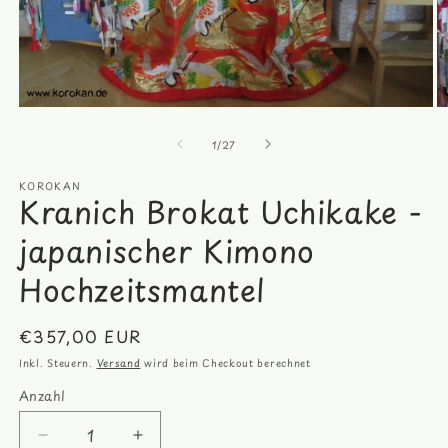
Medien
M
1
2
von
in
in
1
/
27
Modal
M
öffnen
öf
KOROKAN
Kranich Brokat Uchikake -
japanischer Kimono
Hochzeitsmantel
Normaler
€357,00 EUR
Preis
Inkl. Steuern.
Versand
wird beim Checkout berechnet
Anzahl
Anzahl
Verringere
Erhöhe