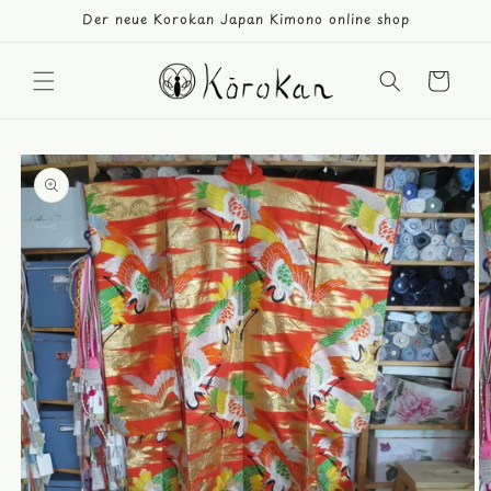
Direkt
Der neue Korokan Japan Kimono online shop
zum
Inhalt
Warenkorb
duktinformationen
ingen