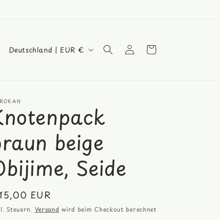
L
Einloggen
Warenkorb
Deutschland | EUR €
a
n
d
ROKAN
/
Knotenpack
R
braun beige
e
g
Obijime, Seide
i
o
ormaler
15,00 EUR
n
eis
kl. Steuern.
Versand
wird beim Checkout berechnet