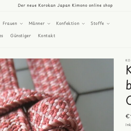
Der neue Korokan Japan Kimono online shop
Frauen
Männer
Konfektion
Stoffe
es
Günstiger
Kontakt
KO
N
€
Pr
In