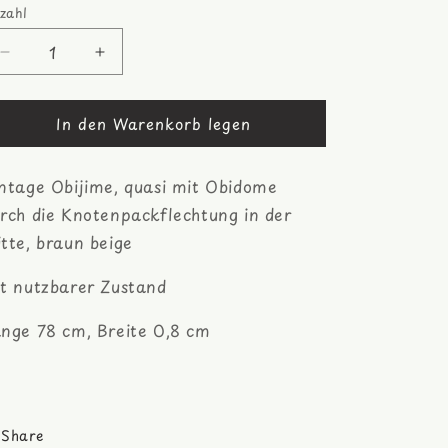
zahl
zahl
Verringere
Erhöhe
die
die
Menge
Menge
In den Warenkorb legen
für
für
Knotenpack
Knotenpack
braun
braun
ntage Obijime, quasi mit Obidome
beige
beige
Obijime,
Obijime,
rch die Knotenpackflechtung in der
Seide
Seide
tte, braun beige
t nutzbarer Zustand
nge 78 cm, Breite 0,8 cm
Share