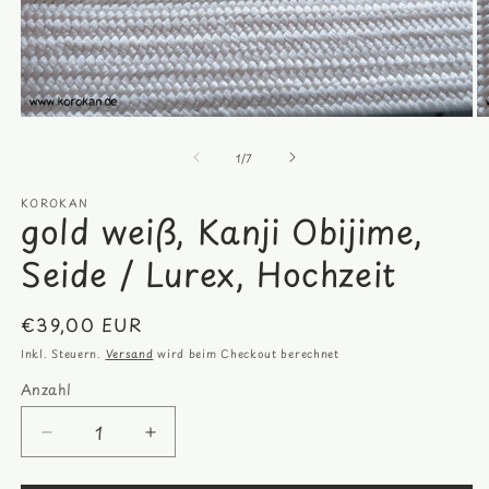
Medien
M
1
2
von
in
in
1
/
7
Modal
M
öffnen
öf
KOROKAN
gold weiß, Kanji Obijime,
Seide / Lurex, Hochzeit
Normaler
€39,00 EUR
Preis
Inkl. Steuern.
Versand
wird beim Checkout berechnet
Anzahl
Anzahl
Verringere
Erhöhe
die
die
Menge
Menge