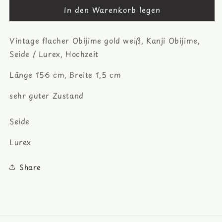
In den Warenkorb legen
für
für
gold
gold
weiß,
weiß,
Vintage flacher Obijime gold weiß, Kanji Obijime,
Kanji
Kanji
Obijime,
Obijime,
Seide / Lurex, Hochzeit
Seide
Seide
/
/
Länge 156 cm, Breite 1,5 cm
Lurex,
Lurex,
Hochzeit
Hochzeit
sehr guter Zustand
Seide
Lurex
Share