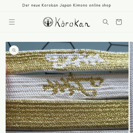
Direkt
Der neue Korokan Japan Kimono online shop
zum
Inhalt
Warenkorb
duktinformationen
ingen