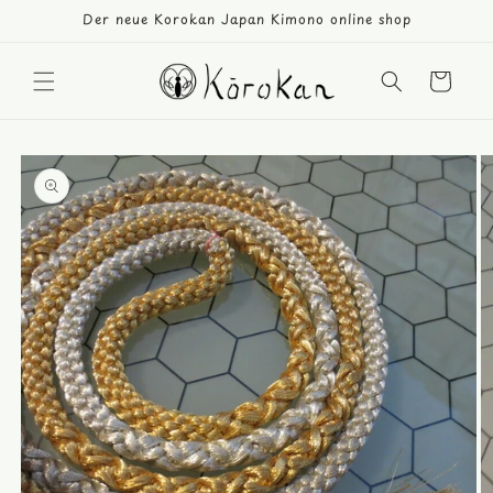
Direkt
Der neue Korokan Japan Kimono online shop
zum
Inhalt
Warenkorb
duktinformationen
ingen