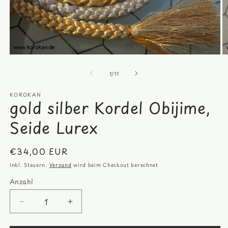
Medien
M
1
2
von
in
in
1
/
11
Modal
M
öffnen
öf
KOROKAN
gold silber Kordel Obijime,
Seide Lurex
Normaler
€34,00 EUR
Preis
Inkl. Steuern.
Versand
wird beim Checkout berechnet
Anzahl
Anzahl
Verringere
Erhöhe
die
die
Menge
Menge