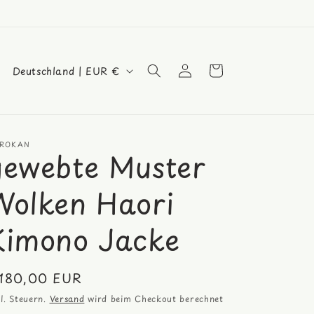
L
Einloggen
Warenkorb
Deutschland | EUR €
a
n
d
ROKAN
/
gewebte Muster
R
Wolken Haori
e
g
Kimono Jacke
i
o
ormaler
180,00 EUR
n
eis
kl. Steuern.
Versand
wird beim Checkout berechnet