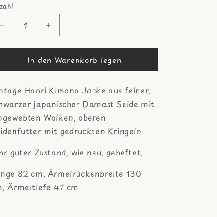
zahl
zahl
Verringere
Erhöhe
die
die
Menge
Menge
In den Warenkorb legen
für
für
gewebte
gewebte
Muster
Muster
ntage Haori Kimono Jacke aus feiner,
Wolken
Wolken
Haori
Haori
hwarzer japanischer Damast Seide mit
Kimono
Kimono
ngewebten Wolken, oberen
Jacke
Jacke
idenfutter mit gedruckten Kringeln
hr guter Zustand, wie neu, geheftet,
nge 82 cm, Ärmelrückenbreite 130
, Ärmeltiefe 47 cm