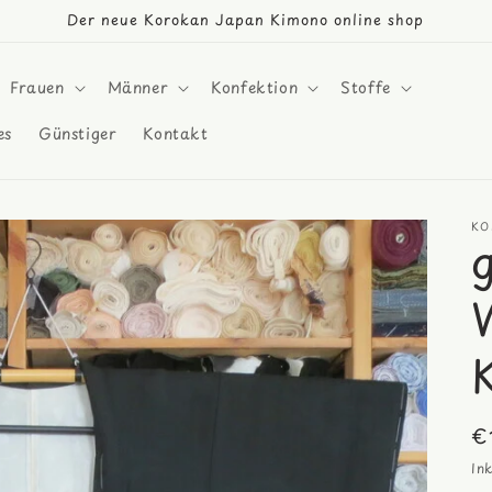
Der neue Korokan Japan Kimono online shop
Frauen
Männer
Konfektion
Stoffe
es
Günstiger
Kontakt
KO
N
€
Pr
In