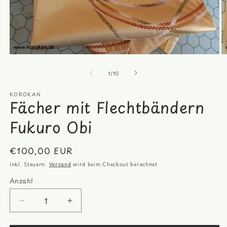
Medien
M
1
2
von
in
in
1
/
10
Modal
M
öffnen
öf
KOROKAN
Fächer mit Flechtbändern
Fukuro Obi
Normaler
€100,00 EUR
Preis
Inkl. Steuern.
Versand
wird beim Checkout berechnet
Anzahl
Anzahl
Verringere
Erhöhe
die
die
Menge
Menge