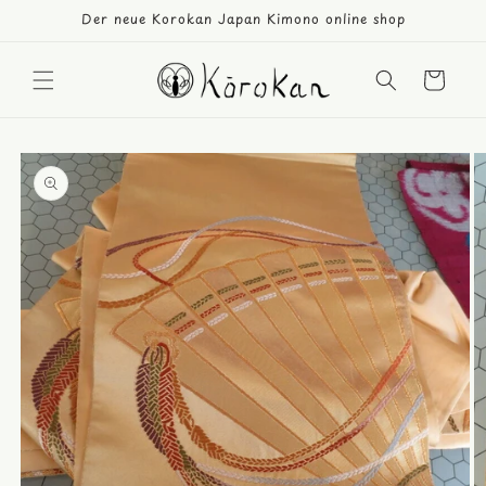
Direkt
Der neue Korokan Japan Kimono online shop
zum
Inhalt
Warenkorb
duktinformationen
ingen