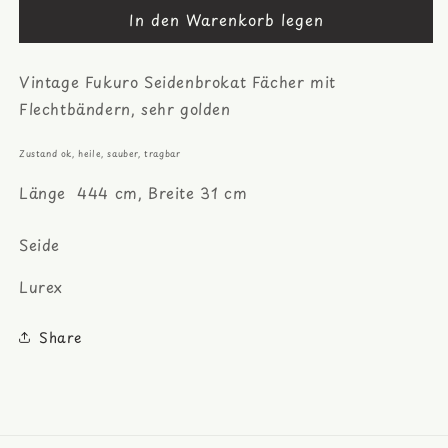
In den Warenkorb legen
für
für
Fächer
Fächer
mit
mit
Vintage Fukuro Seidenbrokat Fächer mit
Flechtbändern
Flechtbändern
Fukuro
Fukuro
Flechtbändern, sehr golden
Obi
Obi
Zustand ok, heile, sauber, tragbar
Länge 444 cm, Breite 31 cm
Seide
Lurex
Share