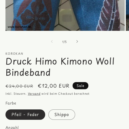
Medien
M
1
2
von
in
in
1
/
5
Modal
M
öffnen
öf
KOROKAN
Druck Himo Kimono Woll
Bindeband
Normaler
Verkaufspreis
€12,00 EUR
Sale
€24,00 EUR
Preis
Inkl. Steuern.
Versand
wird beim Checkout berechnet
Farbe
Pfeil - Feder
Shippo
Anzahl
Anzahl