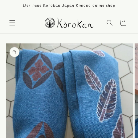
Direkt
Der neue Korokan Japan Kimono online shop
zum
Inhalt
Warenkorb
duktinformationen
ingen