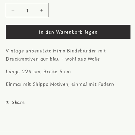
Verringere
Erhöhe
die
die
Menge
Menge
In den Warenkorb legen
für
für
Druck
Druck
Himo
Himo
Vintage unbenutzte Himo Bindebänder mit
Kimono
Kimono
Woll
Woll
Druckmotiven auf blau - wohl aus Wolle
Bindeband
Bindeband
Länge 224 cm, Breite 5 cm
Einmal mit Shippo Motiven, einmal mit Federn
Share