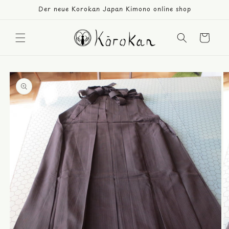
Direkt
Der neue Korokan Japan Kimono online shop
zum
Inhalt
Warenkorb
duktinformationen
ingen