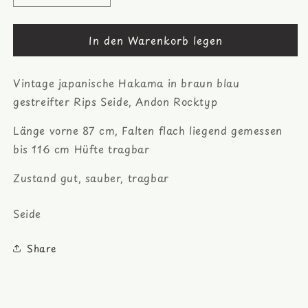
die
die
Menge
Menge
In den Warenkorb legen
für
für
braun
braun
blaue
blaue
Vintage japanische Hakama in braun blau
Streifen
Streifen
Hakama
Hakama
gestreifter Rips Seide, Andon Rocktyp
-
-
Andon
Andon
Länge vorne 87 cm, Falten flach liegend gemessen
-
-
bis 116 cm Hüfte tragbar
Rock
Rock
-
-
Zustand gut, sauber, tragbar
Typ
Typ
Seide
Share