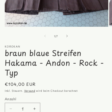
Medien
M
1
2
von
in
in
1
/
7
Modal
M
öffnen
öf
KOROKAN
braun blaue Streifen
Hakama - Andon - Rock -
Typ
Normaler
€104,00 EUR
Preis
Inkl. Steuern.
Versand
wird beim Checkout berechnet
Anzahl
Anzahl
Verringere
Erhöhe