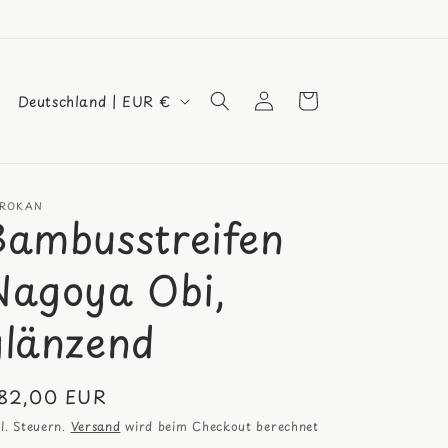
L
Einloggen
Warenkorb
Deutschland | EUR €
a
n
d
ROKAN
/
Bambusstreifen
R
Nagoya Obi,
e
g
glänzend
i
o
ormaler
82,00 EUR
n
eis
kl. Steuern.
Versand
wird beim Checkout berechnet