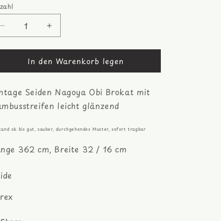
zahl
zahl
Verringere
Erhöhe
die
die
Menge
Menge
In den Warenkorb legen
für
für
Bambusstreifen
Bambusstreifen
Nagoya
Nagoya
ntage Seiden Nagoya Obi Brokat mit
Obi,
Obi,
glänzend
glänzend
mbusstreifen leicht glänzend
tand ok bis gut, sauber, durchgehendes Muster, sofort tragbar
nge 362 cm, Breite 32 / 16 cm
ide
rex