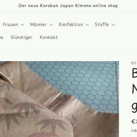
Der neue Korokan Japan Kimono online shop
Frauen
Männer
Konfektion
Stoffe
es
Günstiger
Kontakt
KO
N
€
Pr
In