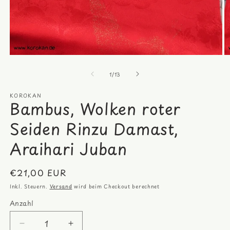
Medien
M
1
2
von
in
in
1
/
13
Modal
M
öffnen
öf
KOROKAN
Bambus, Wolken roter
Seiden Rinzu Damast,
Araihari Juban
Normaler
€21,00 EUR
Preis
Inkl. Steuern.
Versand
wird beim Checkout berechnet
Anzahl
Anzahl
Verringere
Erhöhe