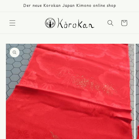
Direkt
Der neue Korokan Japan Kimono online shop
zum
Inhalt
Warenkorb
duktinformationen
ingen