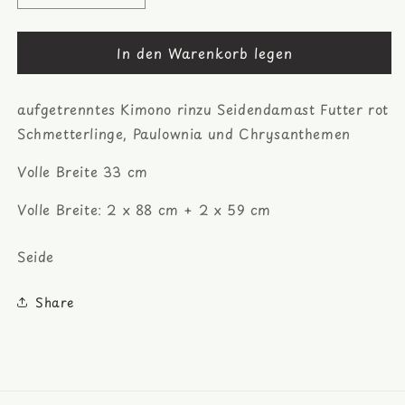
die
die
Menge
Menge
In den Warenkorb legen
für
für
Bambus,
Bambus,
Wolken
Wolken
aufgetrenntes Kimono rinzu Seidendamast Futter rot
roter
roter
Seiden
Seiden
Schmetterlinge, Paulownia und Chrysanthemen
Rinzu
Rinzu
Damast,
Damast,
Volle Breite 33 cm
Araihari
Araihari
Juban
Juban
Volle Breite: 2 x 88 cm + 2 x 59 cm
Seide
Share