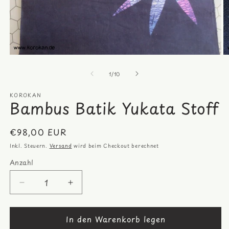
Medien
M
1
2
von
in
in
1
/
10
Modal
M
öffnen
öf
KOROKAN
Bambus Batik Yukata Stoff
Normaler
€98,00 EUR
Preis
Inkl. Steuern.
Versand
wird beim Checkout berechnet
Anzahl
Anzahl
Verringere
Erhöhe
die
die
Menge
Menge
In den Warenkorb legen
für
für