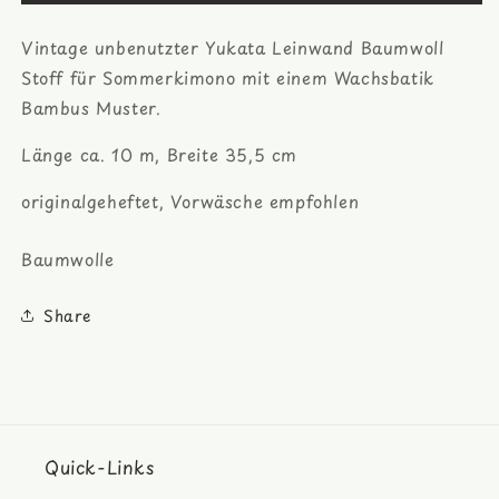
Bambus
Bambus
Batik
Batik
Vintage unbenutzter Yukata Leinwand Baumwoll
Yukata
Yukata
Stoff
Stoff
Stoff für Sommerkimono mit einem Wachsbatik
Bambus Muster.
Länge ca. 10 m, Breite 35,5 cm
originalgeheftet, Vorwäsche empfohlen
Baumwolle
Share
Quick-Links