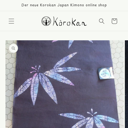
Direkt
Der neue Korokan Japan Kimono online shop
zum
Inhalt
Warenkorb
duktinformationen
ingen